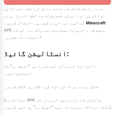
براہ راست فائل کے ساتھ مائن کرافٹ، اسے ڈاؤن
لوڈ کریں اور اس کی خصوصیات سے لطف اندوز ہونے
Minecraft
کے لیے اسے اپنے فون پر انسٹال کریں۔
APK محفوظ، وائرس یا میلویئر سے پاک ہے۔ آپ کے
اعتماد کا شکریہ!
انسٹالیشن گائیڈ:
ڈاؤن لوڈ کرنے کے لیے کروم پر "ٹھیک ہے" کو
تھپتھپائیں۔
مکمل ہونے پر ڈاؤن لوڈ کی اطلاع پر کلک کریں۔
(نوٹ: کروم APK فائلوں کے بارے میں خبردار کر
سکتا ہے آگے بڑھنے کے لیے "ٹھیک ہے" پر ٹیپ کریں۔)