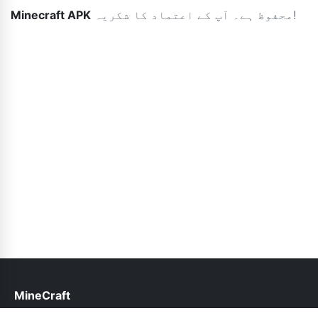
محفوظ ہے۔ آپ کے اعتماد کا شکریہ!
Minecraft APK
MineCraft
help@minecraft.net.pk