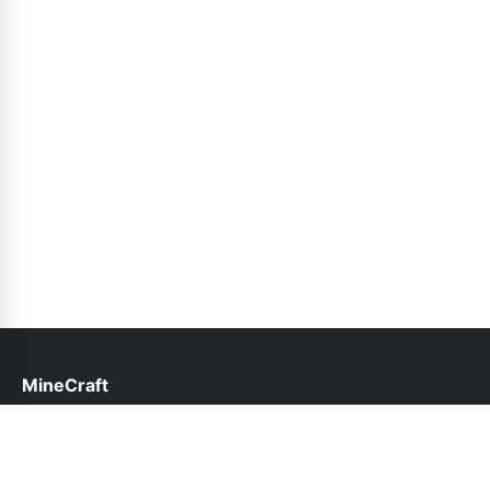
MineCraft
help@minecraft.net.pk