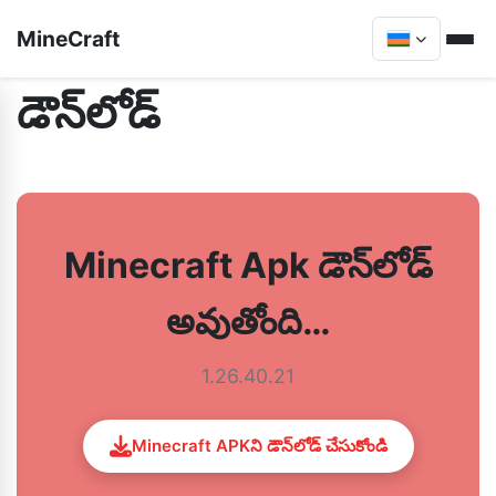
MineCraft
డౌన్‌లోడ్
Minecraft Apk డౌన్‌లోడ్
అవుతోంది…
1.26.40.21
Minecraft APKని డౌన్‌లోడ్ చేసుకోండి