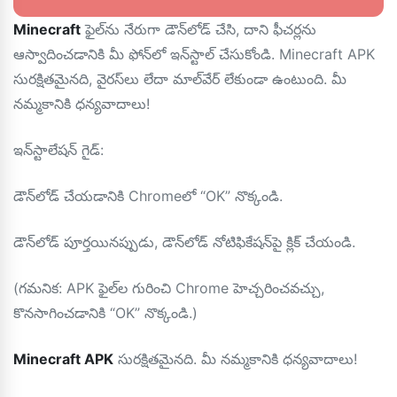
Minecraft
ఫైల్‌ను నేరుగా డౌన్‌లోడ్ చేసి, దాని ఫీచర్లను
ఆస్వాదించడానికి మీ ఫోన్‌లో ఇన్‌స్టాల్ చేసుకోండి. Minecraft APK
సురక్షితమైనది, వైరస్‌లు లేదా మాల్‌వేర్ లేకుండా ఉంటుంది. మీ
నమ్మకానికి ధన్యవాదాలు!
ఇన్‌స్టాలేషన్ గైడ్:
డౌన్‌లోడ్ చేయడానికి Chromeలో “OK” నొక్కండి.
డౌన్‌లోడ్ పూర్తయినప్పుడు, డౌన్‌లోడ్ నోటిఫికేషన్‌పై క్లిక్ చేయండి.
(గమనిక: APK ఫైల్‌ల గురించి Chrome హెచ్చరించవచ్చు,
కొనసాగించడానికి “OK” నొక్కండి.)
Minecraft APK
సురక్షితమైనది. మీ నమ్మకానికి ధన్యవాదాలు!